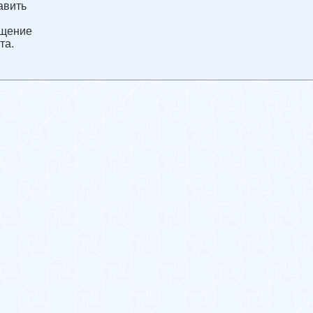
авить
щение
та.