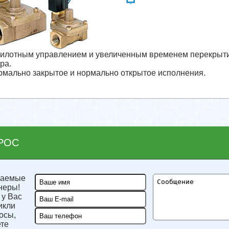
пилотным управлением и увеличенным временем перекрыти
ра.
рмально закрытое и нормально открытое исполнения.
РОС
жаемые
неры!
 у Вас
икли
осы,
те