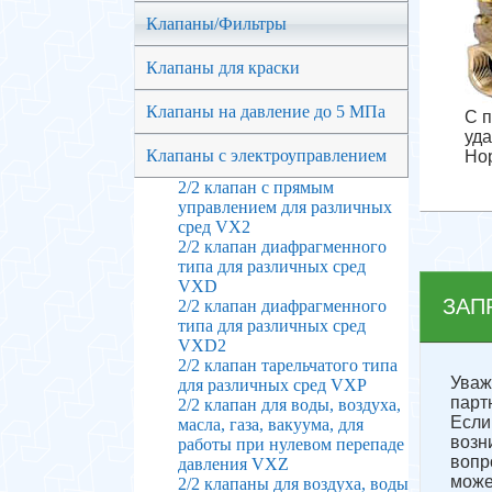
Клапаны/Фильтры
Клапаны для краски
Клапаны на давление до 5 МПа
С 
уда
Клапаны с электроуправлением
Но
2/2 клапан с прямым
управлением для различных
сред VX2
2/2 клапан диафрагменного
типа для различных сред
VXD
ЗАП
2/2 клапан диафрагменного
типа для различных сред
VXD2
2/2 клапан тарельчатого типа
Ува
для различных сред VXP
парт
2/2 клапан для воды, воздуха,
Если
масла, газа, вакуума, для
возн
работы при нулевом перепаде
вопр
давления VXZ
може
2/2 клапаны для воздуха, воды