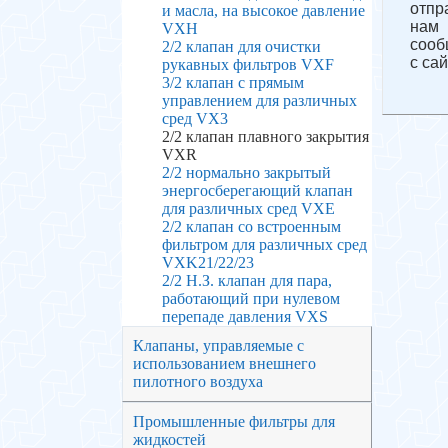
отпр
и масла, на высокое давление
нам
VXH
сооб
2/2 клапан для очистки
с сай
рукавных фильтров VXF
3/2 клапан с прямым
управлением для различных
сред VX3
2/2 клапан плавного закрытия
VXR
2/2 нормально закрытый
энергосберегающий клапан
для различных сред VXE
2/2 клапан со встроенным
фильтром для различных сред
VXK21/22/23
2/2 Н.З. клапан для пара,
работающий при нулевом
перепаде давления VXS
Клапаны, управляемые с
использованием внешнего
пилотного воздуха
Промышленные фильтры для
жидкостей