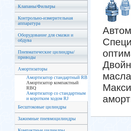
Клапаны/Фильтры
Контрольно-измерительная
аппаратура
Автом
Оборудование для смазки и
Специ
обдува
оптим
Пневматические цилиндры/
приводы
Двойн
Амортизаторы
масла
Амортизатор стандартный RB
Амортизатор компактный
Макси
RBQ
Амортизатор со стандартным
аморт
и коротким ходом RJ
Бесштоковые цилиндры
Зажимные пневмоцилиндры
Компактные цилиндры