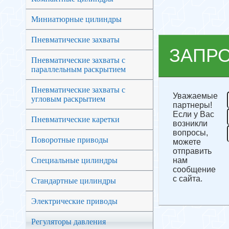
Миниатюрные цилиндры
Пневматические захваты
ЗАПР
Пневматические захваты с
параллельным раскрытием
Пневматические захваты с
Уважаемые
угловым раскрытием
партнеры!
Если у Вас
Пневматические каретки
возникли
вопросы,
Поворотные приводы
можете
отправить
Специальные цилиндры
нам
сообщение
с сайта.
Стандартные цилиндры
Электрические приводы
Регуляторы давления