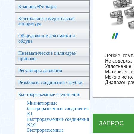
Клапаны/Фильтры
Контрольно-измерительная
аппаратура
Оборудование для смазки и
обдува
Пневматические цилиндры/
Легкие, комп
приводы
Не содержат
Уплотнение:
Регуляторы давления
Материал: н
Можно испол
Резьбовые соединения / трубки
Диапазон раб
Быстроразъемные соединения
Миниатюрные
быстроразъемные соединения
KJ
Быстроразъемные соединения
ЗАПРОС
KQ2
Быстроразъемные