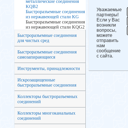
металлические соединения
KQB2
Уважаемые
Быстроразъемные соединения
партнеры!
из нержавеющей стали KG
Если у Вас
Быстроразъемные соединения
возникли
из нержавеющей стали KQG2
вопросы,
Быстроразъемные соединения
можете
для чистых сред
отправить
нам
сообщение
Быстроразъемные соединения
с сайта.
самозапирающиеся
Инструменты, принадлежности
Искрозащищенные
быстроразъемные соединения
Коллекторы быстроразъемных
соединений
Коллекторы многоканальных
соединений